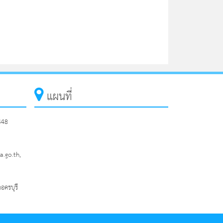
แผนที่
448
.go.th,
อครบุรี