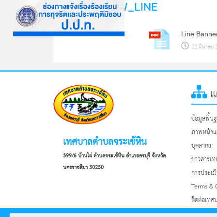
หมวดหมู่ : AW_LINE
Line Banne
22 มีนาคม 2
แผ
ข้อมูลพื้น
ภาพหน้าแ
เทศบาลตำบลจระเข้หิน
บุคลากร
399/6 บ้านไผ่ ตำบลจระเข้หิน อำเภอครบุรี จังหวัด
ข่าวสารเ
นครราชสีมา 30250
การประเมิ
Terms & 
ติดต่อเทศ