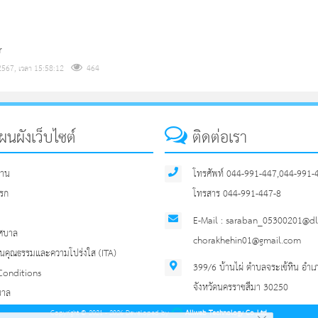
r
567, เวลา 15:58:12
464
นผังเว็บไซต์
ติดต่อเรา
ฐาน
โทรศัพท์ 044-991-447,044-991-
รก
โทรสาร 044-991-447-8
E-Mail : saraban_05300201@dla
ทศบาล
chorakhehin01@gmail.com
นคุณธรรมและความโปร่งใส (ITA)
399/6 บ้านไผ่ ตำบลจระเข้หิน อำเภ
Conditions
จังหวัดนครราชสีมา 30250
บาล
Copyright © 2021 - 2026 Developed by
Allweb Technology Co.,Ltd.