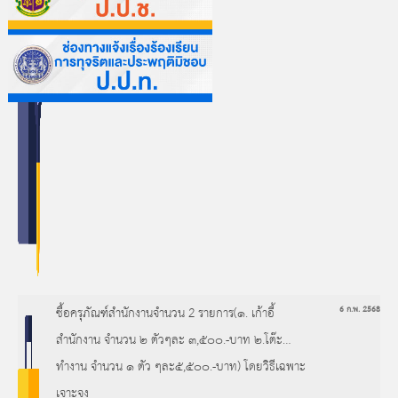
ซื้อครุภัณฑ์สำนักงานจำนวน 2 รายการ(๑. เก้าอี้
6 ก.พ. 2568
สำนักงาน จำนวน ๒ ตัวๆละ ๓,๕๐๐.-บาท ๒.โต๊ะ
ทำงาน จำนวน ๑ ตัว ๆละ๕,๕๐๐.-บาท) โดยวิธีเฉพาะ
เจาะจง