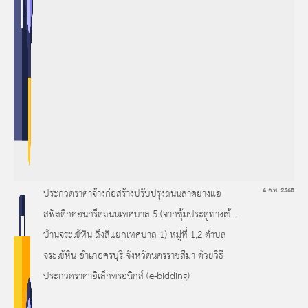
ประกวดราคาจ้างก่อสร้างปรับปรุงถนนลาดยางแอ
4 ก.พ. 2568
สฟัลติกคอนกรีตถนนเทศบาล 5 (จากซุ้มประตูทางเข้า
บ้านจระเข้หิน ถึงสี่แยกเทศบาล 1) หมู่ที่ 1,2 ตำบล
จระเข้หิน อำเภอครบุรี จังหวัดนครราชสีมา ด้วยวิธี
ประกวดราคาอิเล็กทรอนิกส์ (e-bidding)