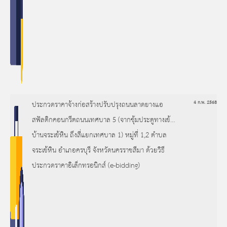
ประกวดราคาจ้างก่อสร้างปรับปรุงถนนลาดยางแอ
4 ก.พ. 2568
สฟัลติกคอนกรีตถนนเทศบาล 5 (จากซุ้มประตูทางเข้า
บ้านจระเข้หิน ถึงสี่แยกเทศบาล 1) หมู่ที่ 1,2 ตำบล
จระเข้หิน อำเภอครบุรี จังหวัดนครราชสีมา ด้วยวิธี
ประกวดราคาอิเล็กทรอนิกส์ (e-bidding)