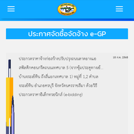
ประกาศจัดซื้อจัดจ้าง e-GP
หน้าหลัก
ข้อมูลพื้นฐาน
ประกวดราคาจ้างก่อสร้างปรับปรุงถนนลาดยางแอ
18 ก.พ. 2568
บุคลากร
สฟัลติกคอนกรีตถนนเทศบาล 5 (จากซุ้มประตูทางเข้า
ข่าวสารเทศบาล
บ้านจระเข้หิน ถึงสี่แยกเทศบาล 1) หมู่ที่ 1,2 ตำบล
การประเมินคุณธรรมและความโปร่งใส
จระเข้หิน อำเภอครบุรี จังหวัดนครราชสีมา ด้วยวิธี
(ITA)
ติดต่อเทศบาล
ประกวดราคาอิเล็กทรอนิกส์ (e-bidding)