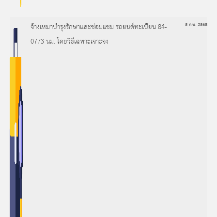
จ้างเหมาบำรุงรักษาและซ่อมแซม รถยนต์ทะเบียน 84-
5 ก.พ. 2568
0773 นม. โดยวิธีเฉพาะเจาะจง