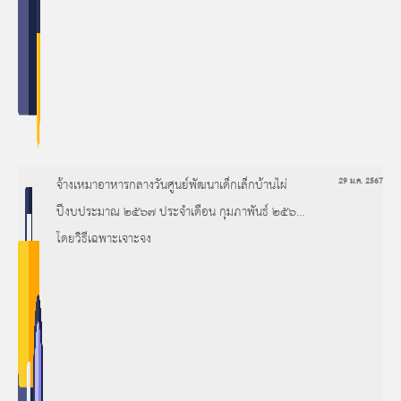
จ้างเหมาอาหารกลางวันศูนย์พัฒนาเด็กเล็กบ้านไผ่
29 ม.ค. 2567
ปีงบประมาณ ๒๕๖๗ ประจำเดือน กุมภาพันธ์ ๒๕๖๗
โดยวิธีเฉพาะเจาะจง