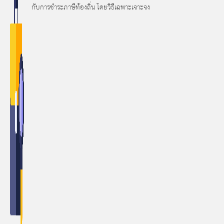
กับการชำระภาษีท้องถิ่น โดยวิธีเฉพาะเจาะจง