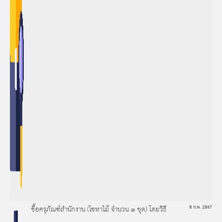
ซื้อครุภัณฑ์สำนักงาน (โซหาไม้ จำนวน ๑ ชุด) โดยวิธี
8 ก.พ. 2567