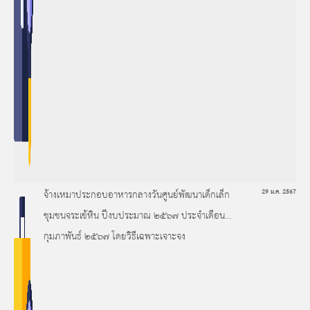
จ้างเหมาประกอบอาหารกลางวันศูนย์พัฒนาเด็กเล็ก
29 ม.ค. 2567
ชุมชนจระเข้หิน ปีงบประมาณ ๒๕๖๗ ประจำเดือน
กุมภาพันธ์ ๒๕๖๗ โดยวิธีเฉพาะเจาะจง