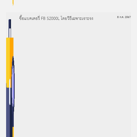
ซื้อแบตเตอรี่ FB S2000L โดยวิธีเฉพาะเจาะจง
8 ก.ค. 2567