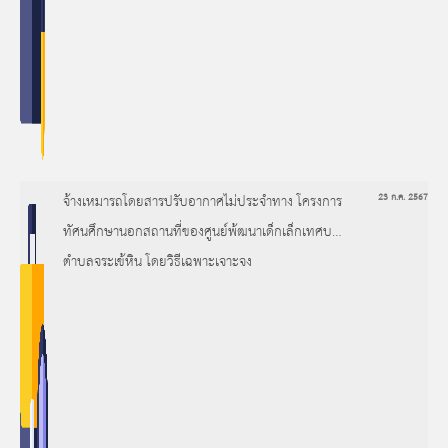
จ้างเหมารถโดยสารปรับอากาศไม่ประจำทาง โครงการ
23 ก.ค. 2567
ทัศนศึกษานอกสถานที่ของศูนย์พ้ฒนาเด็กเล็กเทศบาล
ตำบลจระเข้หิน โดยวิธีเฉพาะเจาะจง