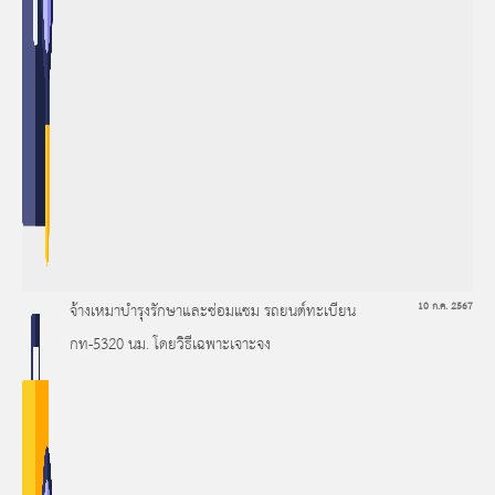
จ้างเหมาบำรุงรักษาและซ่อมแซม รถยนต์ทะเบียน
10 ก.ค. 2567
กท-5320 นม. โดยวิธีเฉพาะเจาะจง