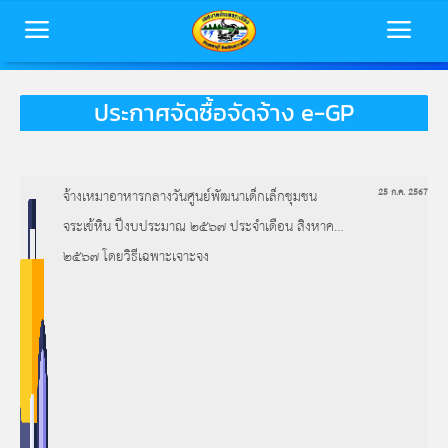
ประกาศจัดซื้อจัดจ้าง e-GP
หน้าหลัก
ข้อมูลพื้นฐาน
จ้างเหมาอาหารกลางวันศูนย์พัฒนาเด็กเล็กชุมชน
25 ก.ค. 2567
บุคลากร
จระเข้หิน ปีงบประมาณ ๒๕๖๗ ประจำเดือน สิงหาคม
ข่าวสารเทศบาล
๒๕๖๗ โดยวิธีเฉพาะเจาะจง
การประเมินคุณธรรมและความโปร่งใส
(ITA)
ติดต่อเทศบาล