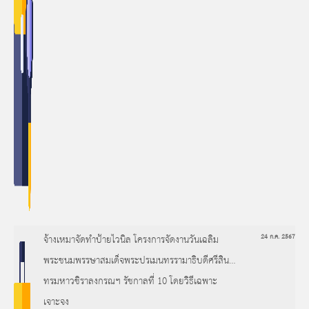
จ้างเหมาจัดทำป้ายไวนิล โครงการจัดงานวันเฉลิม
24 ก.ค. 2567
พระชนมพรรษาสมเด็จพระปรเมนทรรามาธิบดีศรีสิน
ทรมหาวชิราลงกรณฯ รัชกาลที่ 10 โดยวิธีเฉพาะ
เจาะจง