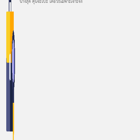
นางสุด ตุ่นจะโป๊ะ โดยวิธีเฉพาะเจาะจง