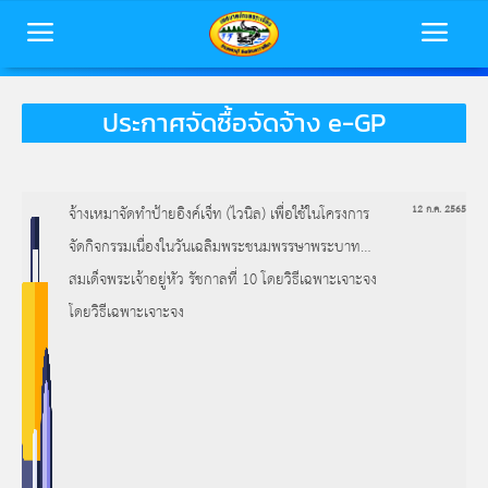
ประกาศจัดซื้อจัดจ้าง e-GP
หน้าหลัก
ข้อมูลพื้นฐาน
จ้างเหมาจัดทำป้ายอิงค์เจ็ท (ไวนิล) เพื่อใช้ในโครงการ
12 ก.ค. 2565
บุคลากร
จัดกิจกรรมเนื่องในวันเฉลิมพระชนมพรรษาพระบาท
ข่าวสารเทศบาล
สมเด็จพระเจ้าอยู่หัว รัชกาลที่ 10 โดยวิธีเฉพาะเจาะจง
การประเมินคุณธรรมและความโปร่งใส
โดยวิธีเฉพาะเจาะจง
(ITA)
ติดต่อเทศบาล