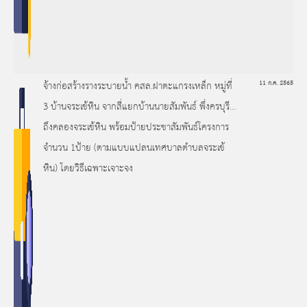
จ้างก่อสร้างรางระบายน้ำ คสล.ฝาตะแกรงเหล็ก หมู่ที่
11 ก.ค. 2565
3 บ้านจระเข้หิน จากสี่แยกบ้านนายสัมพันธ์ พึ่งครบุรี
ถึงคลองจระเข้หิน พร้อมป้ายประชาสัมพันธ์โครงการ
จำนวน 1ป้าย (ตามแบบแปลนเทศบาลตำบลจระเข้
หิน) โดยวิธีเฉพาะเจาะจง