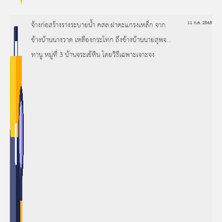
จ้างก่อสร้างรางระบายน้ำ คสล.ฝาตะแกรงเหล็ก จาก
11 ก.ค. 2565
ข้างบ้านนางวาด เหลืองกระโทก ถึงข้างบ้านนายสุพจน์
ทานู หมู่ที่ 3 บ้านจระเข้หิน โดยวิธีเฉพาะเจาะจง