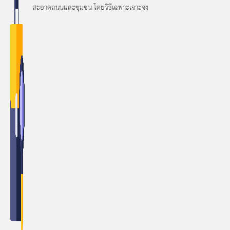
สะอาดถนนและชุมชน โดยวิธีเฉพาะเจาะจง