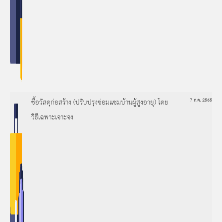
ซื้อวัสดุก่อสร้าง (ปรับปรุงซ่อมแซมบ้านผู้สูงอายุ) โดย
7 ก.ค. 2565
วิธีเฉพาะเจาะจง