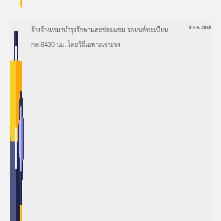
จ้างจ้างเหมาบำรุงรักษาและซ่อมแซม รถยนต์ทะเบียน
5 ก.ค. 2565
กล-8430 นม. โดยวิธีเฉพาะเจาะจง