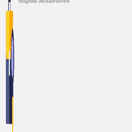
ขยะมูลฝอย โดยวิธีเฉพาะเจาะจง