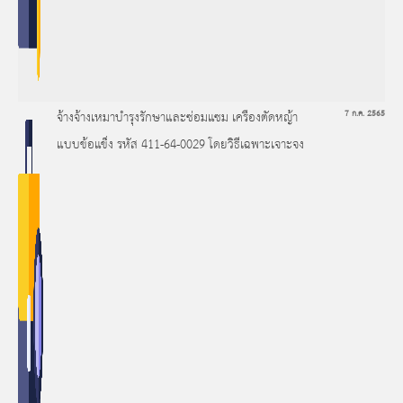
จ้างจ้างเหมาบำรุงรักษาและซ่อมแซม เครืองตัดหญ้า
7 ก.ค. 2565
แบบข้อแข็ง รหัส 411-64-0029 โดยวิธีเฉพาะเจาะจง