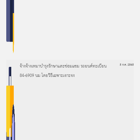
จ้างจ้างเหมาบำรุงรักษาและซ่อมแซม รถยนต์ทะเบียน
5 ก.ค. 2565
84-6909 นม โดยวิธีเฉพาะเจาะจง