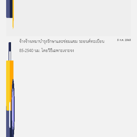
จ้างจ้างเหมาบำรุงรักษาและซ่อมแซม รถยนต์ทะเบียน
5 ก.ค. 2565
85-2540 นม. โดยวิธีเฉพาะเจาะจง