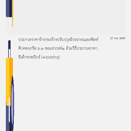
ประกวดราคาจ้างก่อสร้างปรับปรุงผิวจราจรแอสฟัลท์
27 ก.พ. 2569
ติกคอนกรีต ม.๑ ซอยสวรรค์๑ ด้วยวิธีประกวดราคา
อิเล็กทรอนิกส์ (e-bidding)