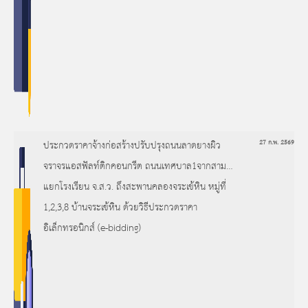
ประกวดราคาจ้างก่อสร้างปรับปรุงถนนลาดยางผิว
27 ก.พ. 2569
จราจรแอสฟัลท์ติกคอนกรีต ถนนเทศบาล1จากสาม
แยกโรงเรียน จ.ส.ว. ถึงสะพานคลองจระเข้หิน หมู่ที่
1,2,3,8 บ้านจระเข้หิน ด้วยวิธีประกวดราคา
อิเล็กทรอนิกส์ (e-bidding)