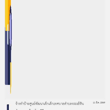
จ้างทำป้ายศูนย์พัฒนาเด็กเล็กเทศบาลตำบลจระเข้หิน
11 มี.ค. 2569