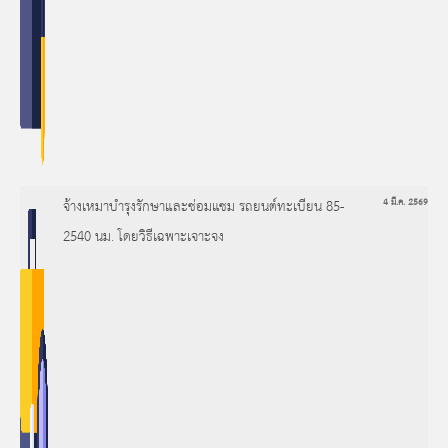
จ้างเหมาบำรุงรักษาและซ่อมแซม รถยนต์ทะเบียน 85-
4 มี.ค. 2569
2540 นม. โดยวิธีเฉพาะเจาะจง