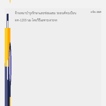
จ้างเหมาบำรุงรักษาและซ่อมแซม รถยนต์ทะเบียน
4 มี.ค. 2569
ผท-1203 นม โดยวิธีเฉพาะเจาะจง