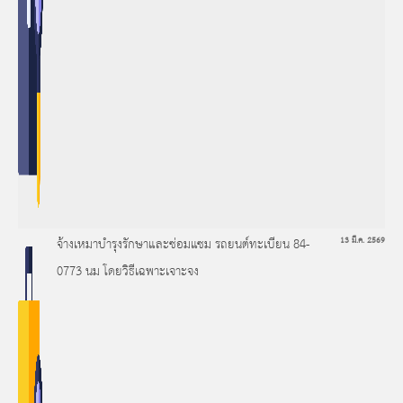
จ้างเหมาบำรุงรักษาและซ่อมแซม รถยนต์ทะเบียน 84-
13 มี.ค. 2569
0773 นม โดยวิธีเฉพาะเจาะจง