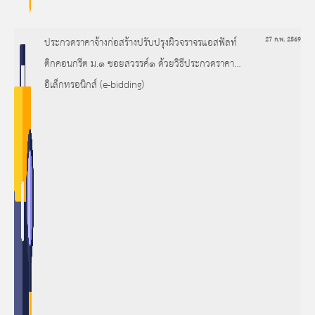
ประกวดราคาจ้างก่อสร้างปรับปรุงผิวจราจรแอสฟัลท์
27 ก.พ. 2569
ติกคอนกรีต ม.๑ ซอยสวรรค์๑ ด้วยวิธีประกวดราคา
อิเล็กทรอนิกส์ (e-bidding)