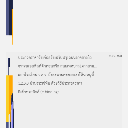
ประกวดราคาจ้างก่อสร้างปรับปรุงถนนลาดยางผิว
2 ก.พ. 2569
จราจรแอสฟัลท์ติกคอนกรีต ถนนเทศบาล1จากสาม
แยกโรงเรียน จ.ส.ว. ถึงสะพานคลองจระเข้หิน หมู่ที่
1,2,3,8 บ้านจระเข้หิน ด้วยวิธีประกวดราคา
อิเล็กทรอนิกส์ (e-bidding)