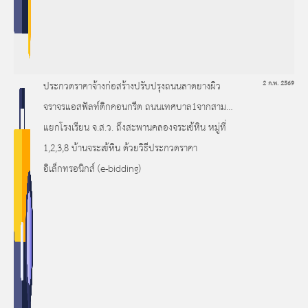
ประกวดราคาจ้างก่อสร้างปรับปรุงถนนลาดยางผิว
2 ก.พ. 2569
จราจรแอสฟัลท์ติกคอนกรีต ถนนเทศบาล1จากสาม
แยกโรงเรียน จ.ส.ว. ถึงสะพานคลองจระเข้หิน หมู่ที่
1,2,3,8 บ้านจระเข้หิน ด้วยวิธีประกวดราคา
อิเล็กทรอนิกส์ (e-bidding)