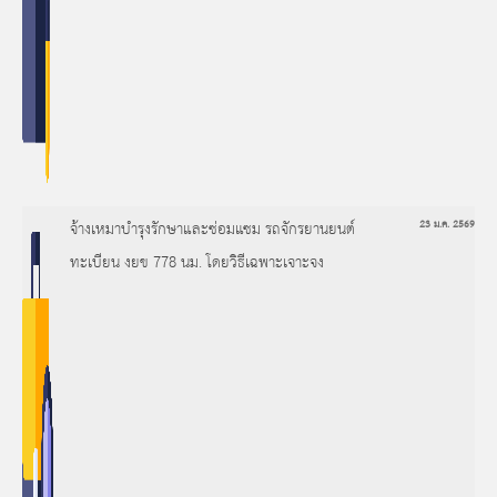
จ้างเหมาบำรุงรักษาและซ่อมแซม รถจักรยานยนต์
23 ม.ค. 2569
ทะเบียน งยข 778 นม. โดยวิธีเฉพาะเจาะจง