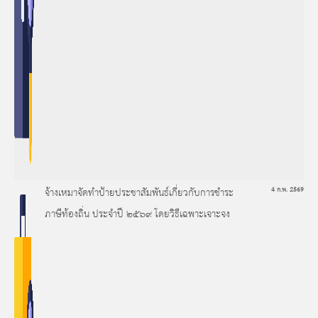
จ้างเหมาจัดทำป้ายประชาสัมพันธ์เกี่ยวกับการชำระ
4 ก.พ. 2569
ภาษีท้องถิ่น ประจำปี ๒๕๖๙ โดยวิธีเฉพาะเจาะจง