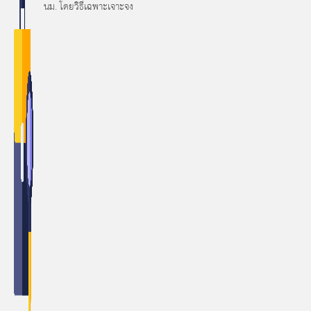
นม. โดยวิธีเฉพาะเจาะจง