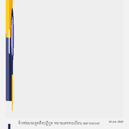
จ้างซ่อมรถดูดสิ่งปฏิกูล หมายเลขทะเบียน ๘๔-๖๙๐๙
30 ม.ค. 2569