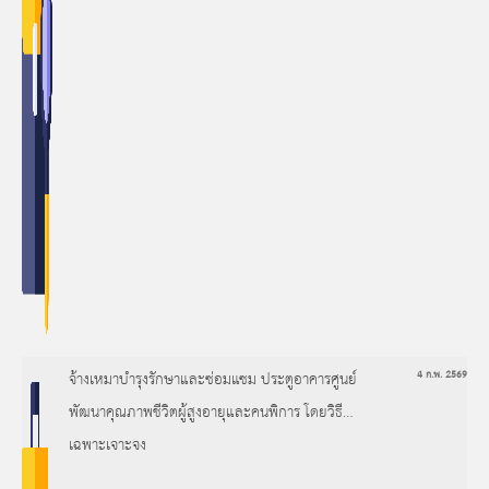
จ้างเหมาบำรุงรักษาและซ่อมแซม ประตูอาคารศูนย์
4 ก.พ. 2569
พัฒนาคุณภาพชีวิตผู้สูงอายุและคนพิการ โดยวิธี
เฉพาะเจาะจง