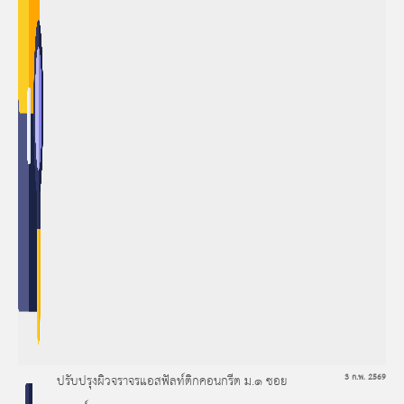
ปรับปรุงผิวจราจรแอสฟัลท์ติกคอนกรีต ม.๑ ซอย
3 ก.พ. 2569