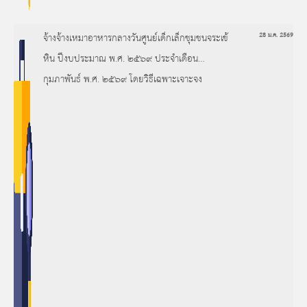
จ้างจ้างเหมาอาหารกลางวันศูนย์เด็กเล็กชุมชนจระเข้
28 ม.ค. 2569
หิน ปีงบประมาณ พ.ศ. ๒๕๖๙ ประจำเดือน
กุมภาพันธ์ พ.ศ. ๒๕๖๙ โดยวิธีเฉพาะเจาะจง