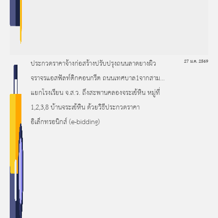
ประกวดราคาจ้างก่อสร้างปรับปรุงถนนลาดยางผิว
27 ม.ค. 2569
จราจรแอสฟัลท์ติกคอนกรีต ถนนเทศบาล1จากสาม
แยกโรงเรียน จ.ส.ว. ถึงสะพานคลองจระเข้หิน หมู่ที่
1,2,3,8 บ้านจระเข้หิน ด้วยวิธีประกวดราคา
อิเล็กทรอนิกส์ (e-bidding)