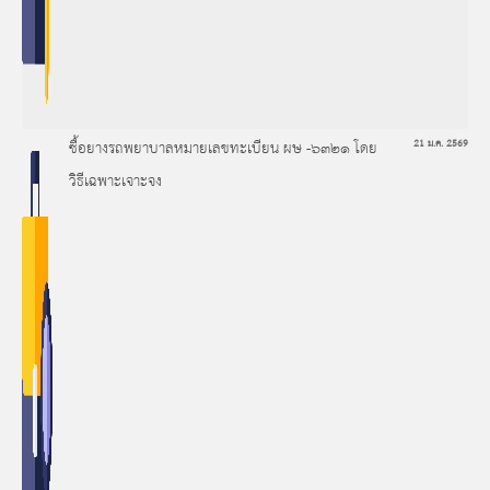
ซื้อยางรถพยาบาลหมายเลขทะเบียน ผษ -๖๓๒๑ โดย
21 ม.ค. 2569
วิธีเฉพาะเจาะจง